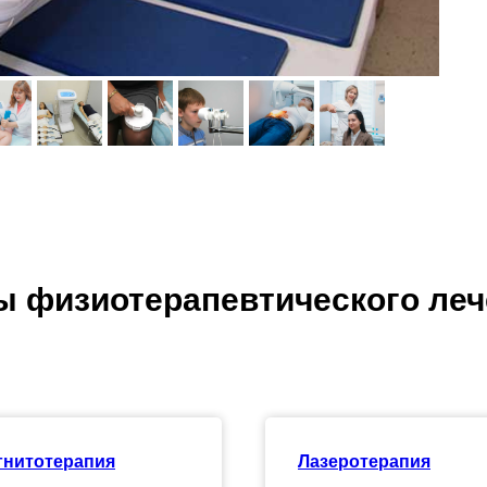
 физиотерапевтического ле
гнитотерапия
Лазеротерапия