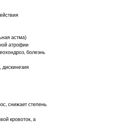
действия
ьная астма)
ной атрофии
теохондроз, болезнь
, дискинезия
ос, снижает степень
ой кровоток, а