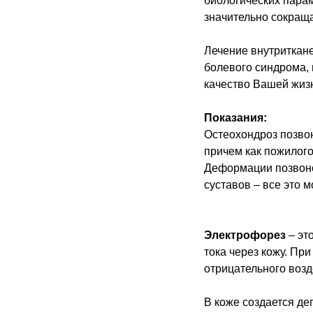
биологических парам
значительно сокраща
Лечение внутриткане
болевого синдрома, 
качество Вашей жиз
Показания:
Остеохондроз позвон
причем как пожилого
Деформации позвоно
суставов – все это 
Электрофорез
– эт
тока через кожу. Пр
отрицательного возд
В коже создается де