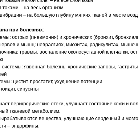
 токами малой силы – на все слои кожи
токами – на весь организм
ибрации – на большую глубину мягких тканей в месте воз
ана при болезнях:
мы: острых (пневмония) и хронических (бронхит, бронхиал
ервов и мышц: невралгиях, миозитах, радикулитах, мышеч
очника: травмы, воспаление околосуставной клетчатки, ос
ез
истемы: язвенная болезнь, хронические запоры, гастриты
тей
мы: цистит, простатит, ухудшение потенции
ноидит, синуситы
ет периферические отеки, улучшает состояние кожи и вол
ный тканевой метаболизм.
вырабатываются вещества, улучшающие сердечный и мозгов
сти – эндорфины.