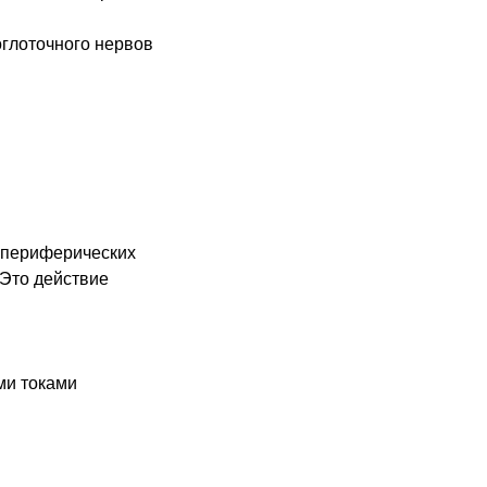
оглоточного нервов
 периферических
 Это действие
ми токами