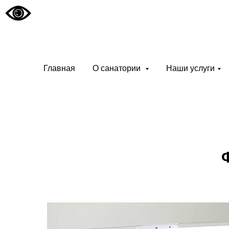
Санато
«Чуваш
Главная
О санатории
Наши услуги
Современный и
курортный реа