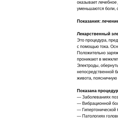
оказывает лечебное 
уменьшаются боли, 
Показания: лечени
Лекарственный эл
Это процедура, пред
с помощью тока. Осн
Положительно заряже
проникают в межклет
Электроды, обернут
непосредственной бл
живота, поясничную 
Показана процедур
— Заболеваниях поз
— Вибрационной бо
— Гипертонической 
— Патологиях головн