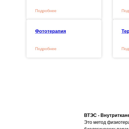
Подробнее
Под
Фототерапия
Те
Подробнее
Под
ВТЭС -
Внутриткане
Это метод физиотера