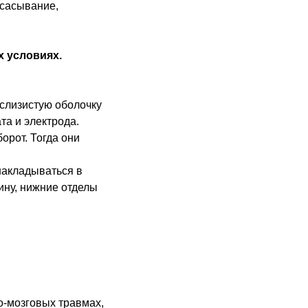
ссасывание,
х условиях.
 слизистую оболочку
та и электрода.
орот. Тогда они
накладываться в
ину, нижние отделы
о-мозговых травмах,