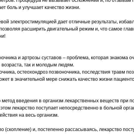
етров. Процедура не вызывает осложнений и, по отзывам 
ет боль и улучшает качество жизни.
вой электростимуляцией дает отличные результаты, избавл
позволяя расширить двигательный режим и, что самое гла
ни!
очника и артрозы суставов – проблема, которая знакома о
 возраста, так и молодым людям.
чника, остеохондроз позвоночника, последствия травм поз
может в значительной мере снижать качество жизни пациенто
о метод введения в организм лекарственных веществ при 
и этом лекарство поступает непосредственно в больной орга
ействия на весь организм.
по (скопление) и, постепенно рассасываясь, лекарство пост