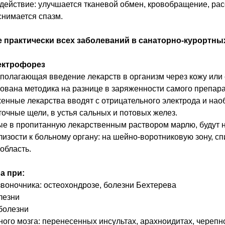
действие: улучшается тканевой обмен, кровобращение, ра
снимается спазм.
е практически всех заболеваний в санаторно-курортны
ектрофорез
полагающая введение лекарств в организм через кожу или
ована методика на разнице в заряженности самого препара
нные лекарства вводят с отрицательного электрода и наоб
очные щели, в устья сальных и потовых желез.
ые в пропитанную лекарственным раствором марлю, будут 
изости к больному органу: на шейно-воротниковую зону, сп
область.
а при:
воночника: остеохондрозе, болезни Бехтерева
лезни
болезни
ого мозга: перенесенных инсультах, арахноидитах, черепн