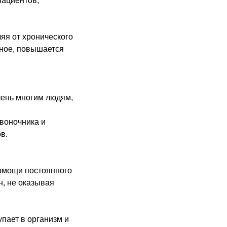
пациентов,
яя от хронического
вное, повышается
чень многим людям,
воночника и
в.
помощи постоянного
н, не оказывая
упает в организм и