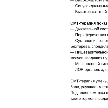
— Высокочастотными
— Синусоидальными 
— Высокочастотной в
СМТ-терапия показ
— Дыхательной систе
— Периферических н
— Суставов и позвон
Бехтерева, спондил
— Пищеварительной с
желчевыводящих пу
— Мочеполовой систе
— ЛОР-органов: аде
СМТ-терапия уменьша
боли, улучшает мест
Под влиянием тока 
также гормоны радо