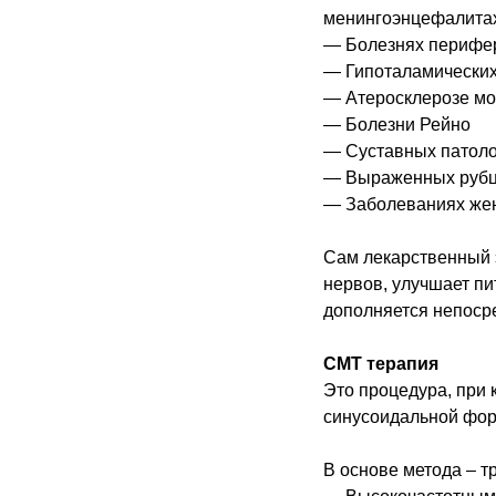
менингоэнцефалита
— Болезнях перифери
— Гипоталамически
— Атеросклерозе мо
— Болезни Рейно
— Суставных патоло
— Выраженных рубца
— Заболеваниях жен
Сам лекарственный 
нервов, улучшает пи
дополняется непоср
СМТ терапия
Это процедура, при
синусоидальной фор
В основе метода – т