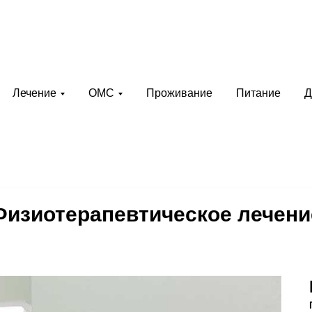
рий
+7 (8352) 36-65-88
иякурорт»
г. Чебоксары, ул. М.Павлова, 2
Лечение
ОМС
Проживание
Питание
Д
нновационный санаторно-
билитационный центр
Физиотерапевтическое лечени