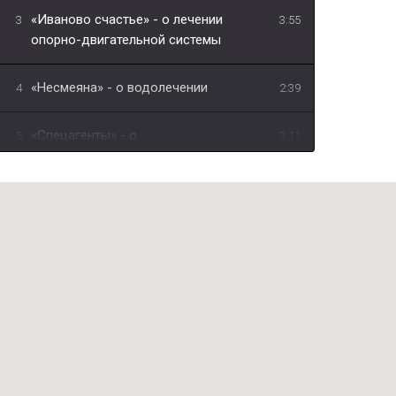
«Иваново счастье» - о лечении
3
3:55
опорно-двигательной системы
«Несмеяна» - о водолечении
4
2:39
«Спецагенты» - о
5
3:11
физиотерапевтическом лечении
"В чём уникальность лечебной грязи
6
1:10
Сапропель?"
"Что такое Авантрон?"
7
0:54
"В чём польза барокамеры?"
8
1:00
"Что лечит мануальный терапевт?"
9
0:56