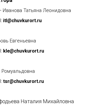
ктора
-
Иванова Татьяна Леонидовна
l:
itl@chuvkurort.ru
овь Евгеньевна
l:
kle@chuvkurort.ru
 Ромуальдовна
l:
tsr@chuvkurort.ru
фодьева Наталия Михайловна