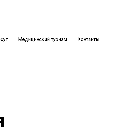
График работы
Водогрязелечебницы:
5, 29
Пн-Пт:
8.00 - 20.00
суг
Медицинский туризм
Контакты
Сб:
8.30 - 14.30
Вс:
выходной
я