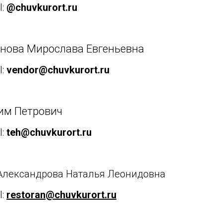
l:
@chuvkurort.ru
унова Мирослава Евгеньевна
l:
vendor@chuvkurort.ru
им Петрович
l:
teh@chuvkurort.ru
Александрова Наталья Леонидовна
l:
restoran@chuvkurort.ru