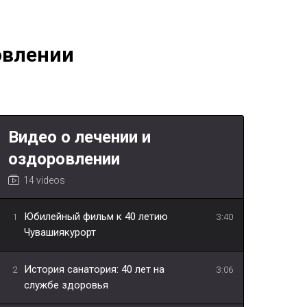
овлении
Видео о лечении и
оздоровлении
14 videos
Юбилейный фильм к 40 летию
1
3:40
Чувашиякурорт
История санатория: 40 лет на
2
3:06
службе здоровья