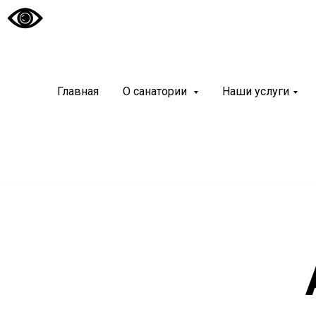
Санато
«Чуваш
Главная
О санатории
Наши услуги
Современный и
курортный реа